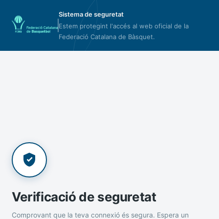
Sistema de seguretat
Estem protegint l'accés al web oficial de la
Federació Catalana de Bàsquet.
Verificació de seguretat
Comprovant que la teva connexió és segura. Espera un