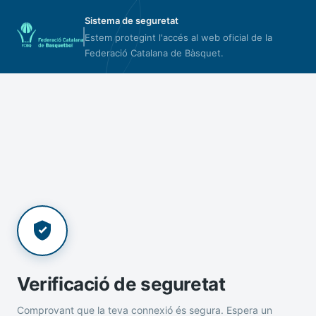
Sistema de seguretat
Estem protegint l'accés al web oficial de la
Federació Catalana de Bàsquet.
Verificació de seguretat
Comprovant que la teva connexió és segura. Espera un