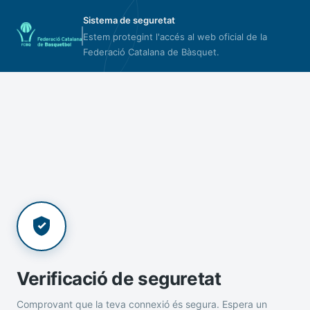
Sistema de seguretat
Estem protegint l'accés al web oficial de la
Federació Catalana de Bàsquet.
Verificació de seguretat
Comprovant que la teva connexió és segura. Espera un