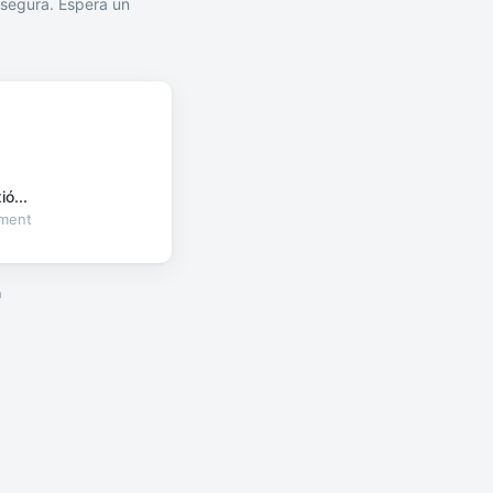
segura. Espera un
ó...
oment
a