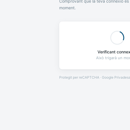
Comprovant que la teva connexió és 
moment.
Verificant connexi
Això trigarà un m
Protegit per reCAPTCHA · Google
Privades