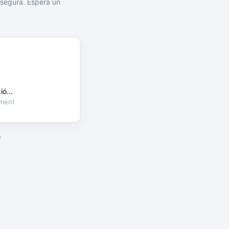
segura. Espera un
ó...
oment
a