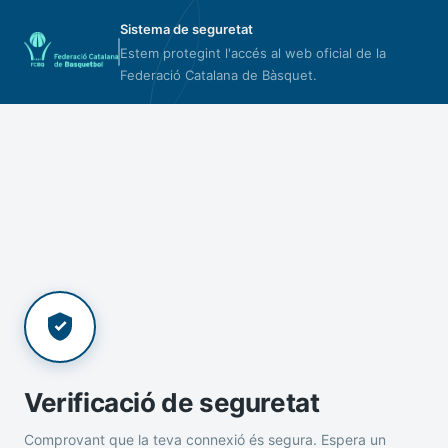
Sistema de seguretat
Estem protegint l'accés al web oficial de la
Federació Catalana de Bàsquet.
Verificació de seguretat
Comprovant que la teva connexió és segura. Espera un