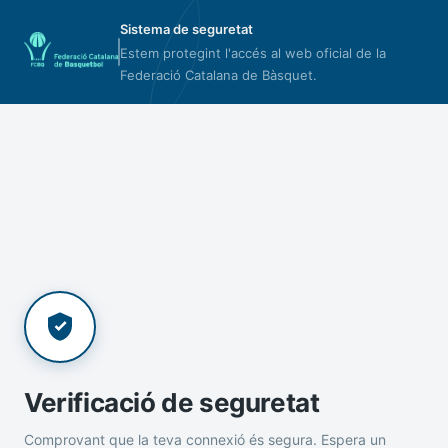
Sistema de seguretat
Estem protegint l'accés al web oficial de la
Federació Catalana de Bàsquet.
Verificació de seguretat
Comprovant que la teva connexió és segura. Espera un