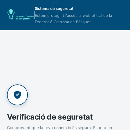
Sistema de seguretat
Estem protegint l'accés al web oficial de la
Federació Catalana de Bàsquet.
Verificació de seguretat
Comprovant que la teva connexió és segura. Espera un