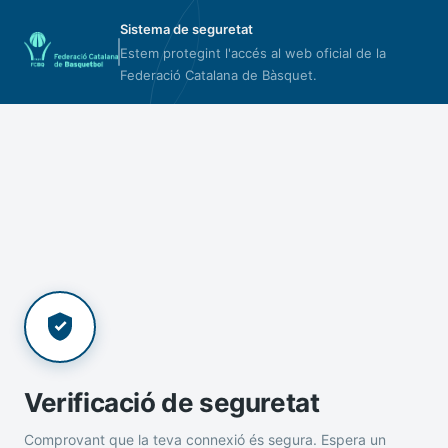
Sistema de seguretat
Estem protegint l'accés al web oficial de la
Federació Catalana de Bàsquet.
Verificació de seguretat
Comprovant que la teva connexió és segura. Espera un