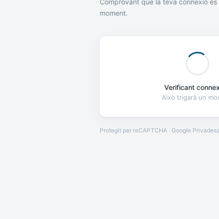
Comprovant que la teva connexió és 
moment.
Verificant connexi
Això trigarà un m
Protegit per reCAPTCHA · Google
Privades