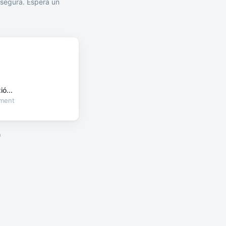
segura. Espera un
ó...
oment
a