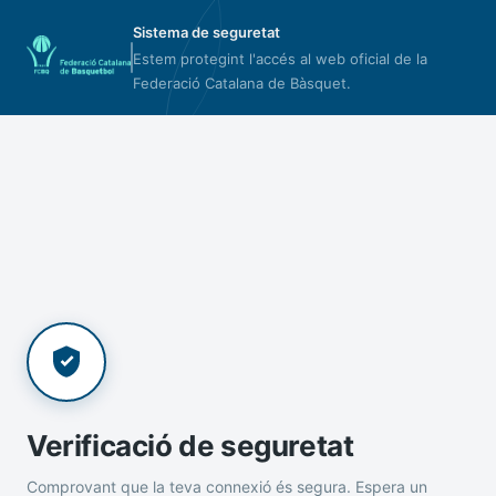
Sistema de seguretat
Estem protegint l'accés al web oficial de la
Federació Catalana de Bàsquet.
Verificació de seguretat
Comprovant que la teva connexió és segura. Espera un