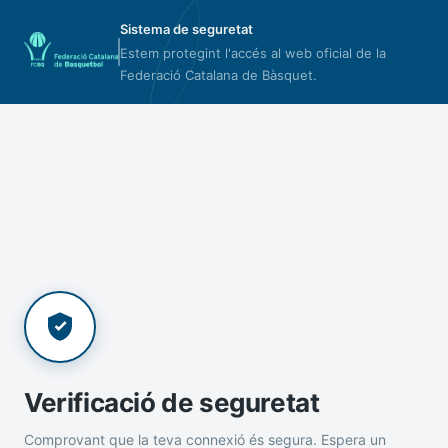
Sistema de seguretat
Estem protegint l'accés al web oficial de la
Federació Catalana de Bàsquet.
Verificació de seguretat
Comprovant que la teva connexió és segura. Espera un