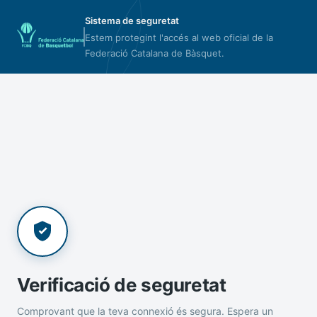
Sistema de seguretat
Estem protegint l'accés al web oficial de la
Federació Catalana de Bàsquet.
Verificació de seguretat
Comprovant que la teva connexió és segura. Espera un