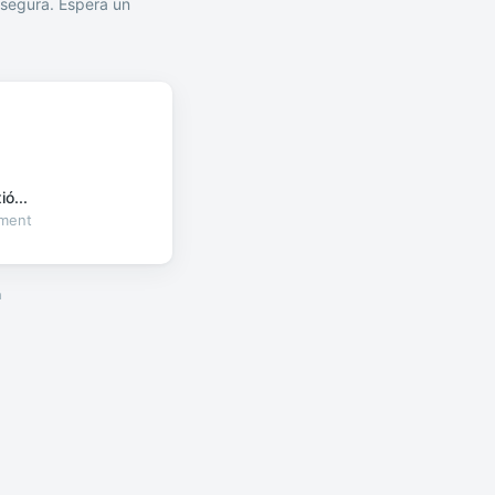
segura. Espera un
ó...
oment
a