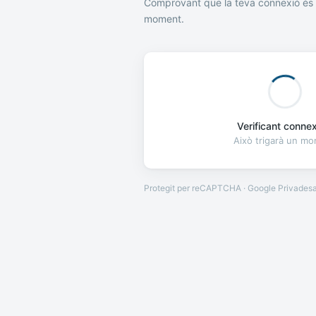
Comprovant que la teva connexió és 
moment.
Verificant connexi
Això trigarà un m
Protegit per reCAPTCHA · Google
Privades