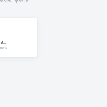
segura. Espera un
ó...
oment
a