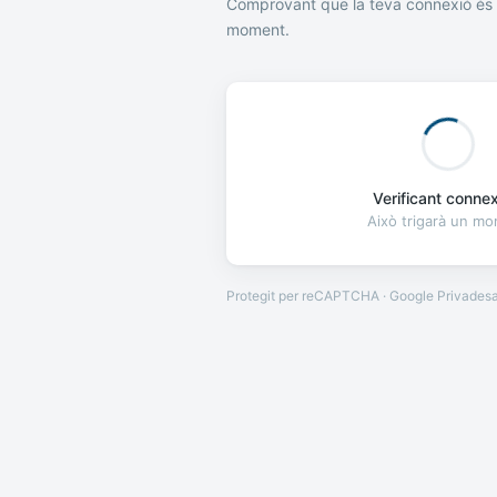
Comprovant que la teva connexió és 
moment.
Verificant connexi
Això trigarà un m
Protegit per reCAPTCHA · Google
Privades