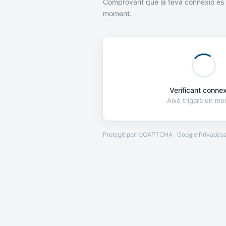
Comprovant que la teva connexió és 
moment.
Verificant connexi
Això trigarà un m
Protegit per reCAPTCHA · Google
Privades