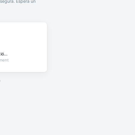
segura. Espera un
ó...
oment
a