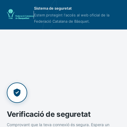
Sistema de seguretat
Estem protegint l'accés al web oficial de la
Federació Catalana de Bàsquet.
Verificació de seguretat
Comprovant que la teva connexió és segura. Espera un