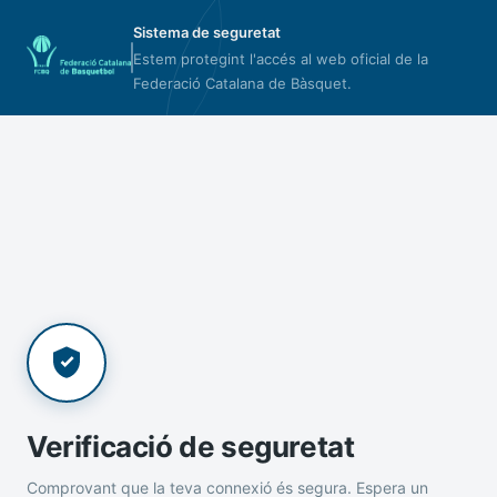
Sistema de seguretat
Estem protegint l'accés al web oficial de la
Federació Catalana de Bàsquet.
Verificació de seguretat
Comprovant que la teva connexió és segura. Espera un