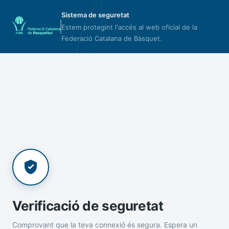
Sistema de seguretat
Estem protegint l'accés al web oficial de la
Federació Catalana de Bàsquet.
Verificació de seguretat
Comprovant que la teva connexió és segura. Espera un