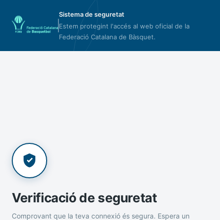
Sistema de seguretat
Estem protegint l'accés al web oficial de la
Federació Catalana de Bàsquet.
Verificació de seguretat
Comprovant que la teva connexió és segura. Espera un