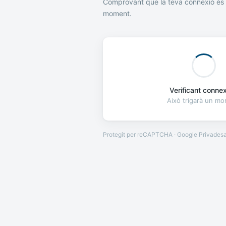
Comprovant que la teva connexió és 
moment.
Verificant connexi
Això trigarà un m
Protegit per reCAPTCHA · Google
Privades