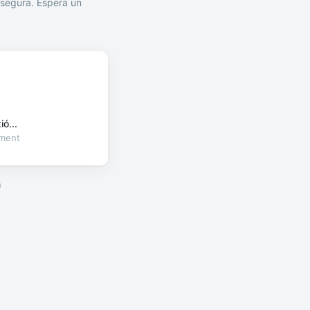
segura. Espera un
ó...
oment
a