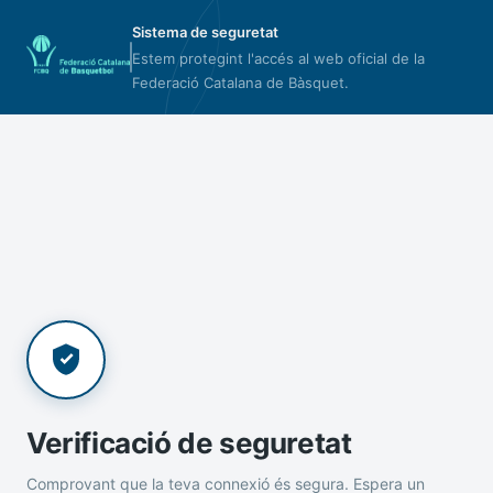
Sistema de seguretat
Estem protegint l'accés al web oficial de la
Federació Catalana de Bàsquet.
Verificació de seguretat
Comprovant que la teva connexió és segura. Espera un