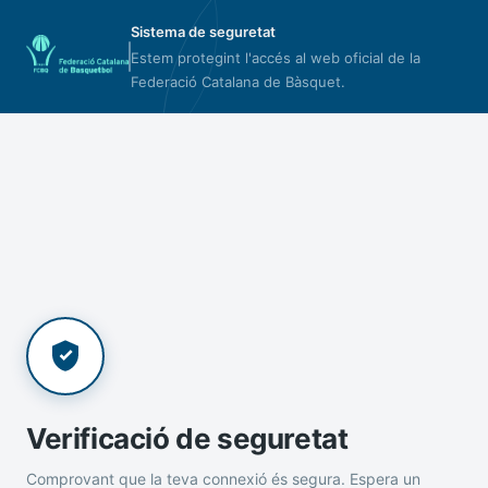
Sistema de seguretat
Estem protegint l'accés al web oficial de la
Federació Catalana de Bàsquet.
Verificació de seguretat
Comprovant que la teva connexió és segura. Espera un