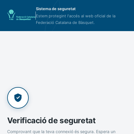
Sistema de seguretat
Estem protegint l'accés al web oficial de la
Federació Catalana de Bàsquet.
Verificació de seguretat
Comprovant que la teva connexió és segura. Espera un