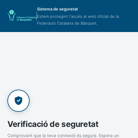
Sistema de seguretat
Estem protegint l'accés al web oficial de la
Federació Catalana de Bàsquet.
Verificació de seguretat
Comprovant que la teva connexió és segura. Espera un