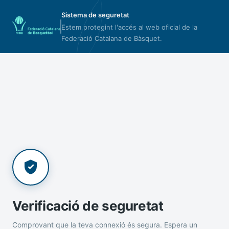
Sistema de seguretat
Estem protegint l'accés al web oficial de la
Federació Catalana de Bàsquet.
Verificació de seguretat
Comprovant que la teva connexió és segura. Espera un