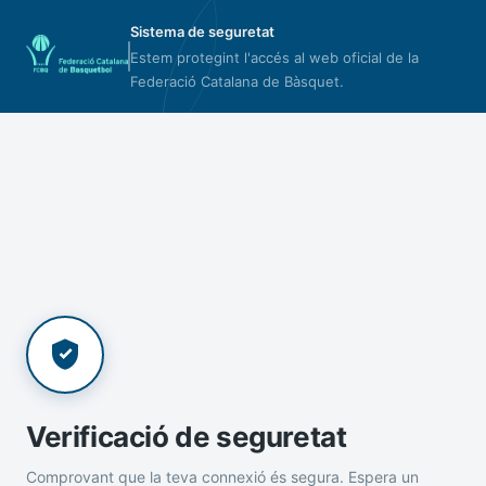
Sistema de seguretat
Estem protegint l'accés al web oficial de la
Federació Catalana de Bàsquet.
Verificació de seguretat
Comprovant que la teva connexió és segura. Espera un