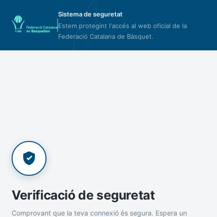
Sistema de seguretat
Estem protegint l'accés al web oficial de la
Federació Catalana de Bàsquet.
Verificació de seguretat
Comprovant que la teva connexió és segura. Espera un