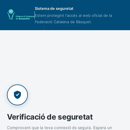
Sistema de seguretat
Estem protegint l'accés al web oficial de la
Federació Catalana de Bàsquet.
Verificació de seguretat
Comprovant que la teva connexió és segura. Espera un