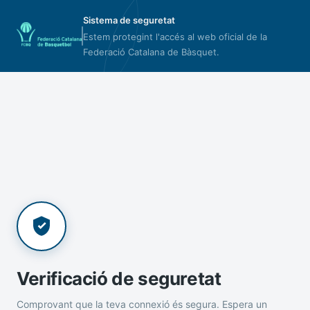
Sistema de seguretat
Estem protegint l'accés al web oficial de la
Federació Catalana de Bàsquet.
Verificació de seguretat
Comprovant que la teva connexió és segura. Espera un