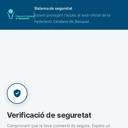
Sistema de seguretat
Estem protegint l'accés al web oficial de la
Federació Catalana de Bàsquet.
Verificació de seguretat
Comprovant que la teva connexió és segura. Espera un