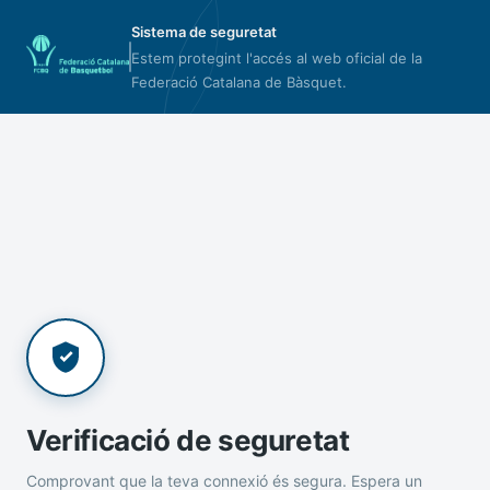
Sistema de seguretat
Estem protegint l'accés al web oficial de la
Federació Catalana de Bàsquet.
Verificació de seguretat
Comprovant que la teva connexió és segura. Espera un