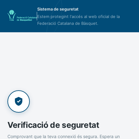
Sistema de seguretat
Estem protegint l'accés al web oficial de la
Federació Catalana de Bàsquet.
Verificació de seguretat
Comprovant que la teva connexió és segura. Espera un