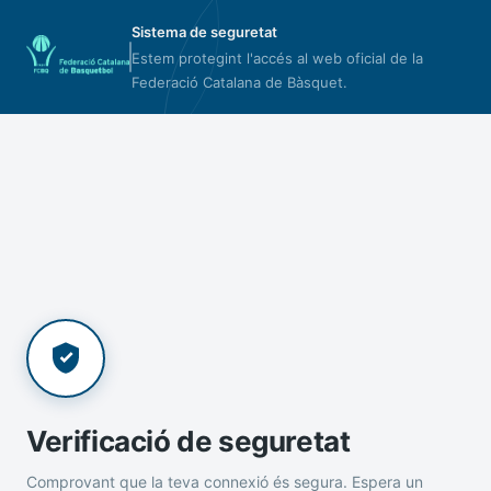
Sistema de seguretat
Estem protegint l'accés al web oficial de la
Federació Catalana de Bàsquet.
Verificació de seguretat
Comprovant que la teva connexió és segura. Espera un