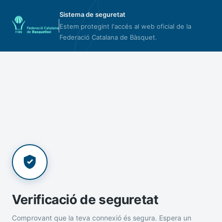
Sistema de seguretat
Estem protegint l'accés al web oficial de la
Federació Catalana de Bàsquet.
Verificació de seguretat
Comprovant que la teva connexió és segura. Espera un