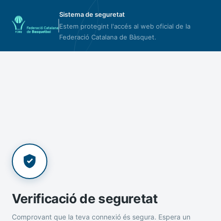
Sistema de seguretat
Estem protegint l'accés al web oficial de la
Federació Catalana de Bàsquet.
Verificació de seguretat
Comprovant que la teva connexió és segura. Espera un