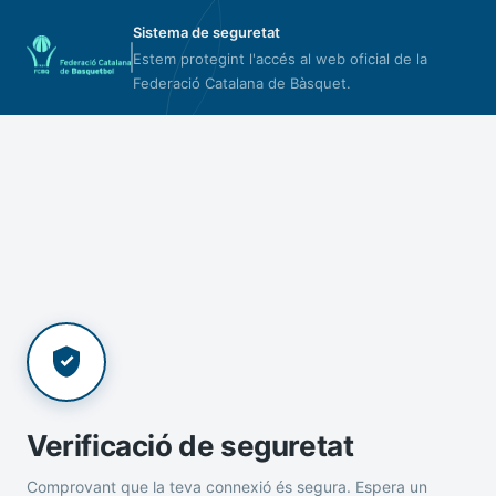
Sistema de seguretat
Estem protegint l'accés al web oficial de la
Federació Catalana de Bàsquet.
Verificació de seguretat
Comprovant que la teva connexió és segura. Espera un