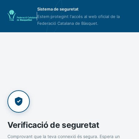
Sistema de seguretat
Estem protegint l'accés al web oficial de la
Federació Catalana de Bàsquet.
Verificació de seguretat
Comprovant que la teva connexió és segura. Espera un