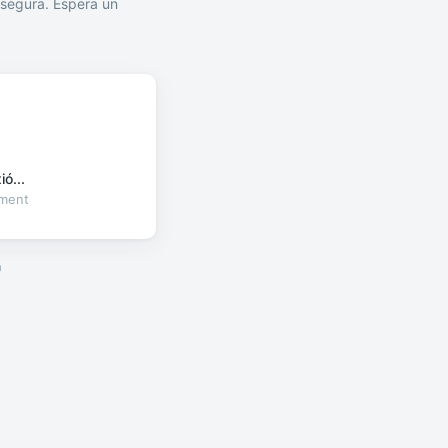
segura. Espera un
ó...
oment
a