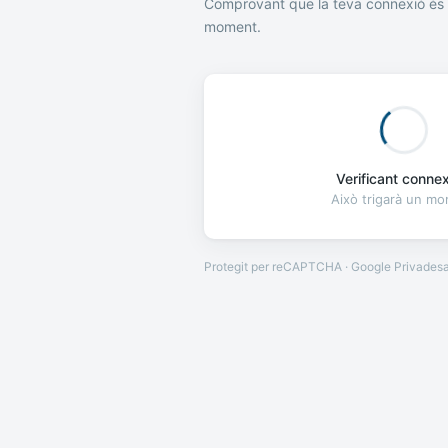
Comprovant que la teva connexió és 
moment.
Verificant connexi
Això trigarà un m
Protegit per reCAPTCHA · Google
Privades