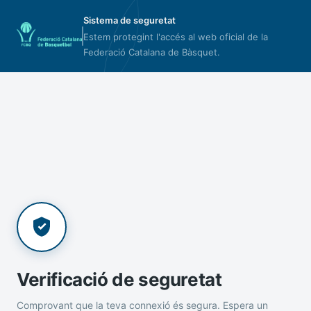
Sistema de seguretat
Estem protegint l'accés al web oficial de la
Federació Catalana de Bàsquet.
Verificació de seguretat
Comprovant que la teva connexió és segura. Espera un