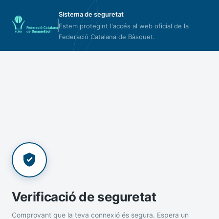
Sistema de seguretat
Estem protegint l'accés al web oficial de la
Federació Catalana de Bàsquet.
Verificació de seguretat
Comprovant que la teva connexió és segura. Espera un