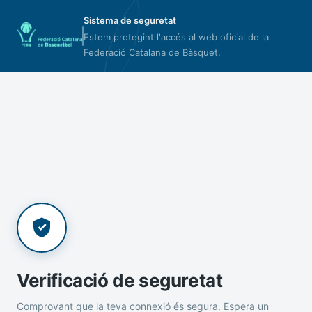
Sistema de seguretat
Estem protegint l'accés al web oficial de la
Federació Catalana de Bàsquet.
Verificació de seguretat
Comprovant que la teva connexió és segura. Espera un