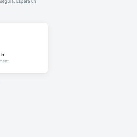
segura. Espera un
ó...
oment
a