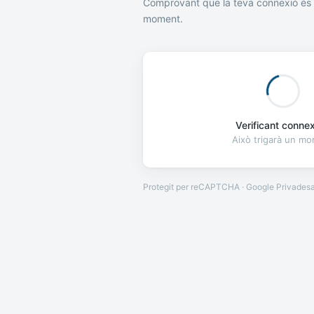
Comprovant que la teva connexió és 
moment.
Verificant connexi
Això trigarà un m
Protegit per reCAPTCHA · Google
Privades