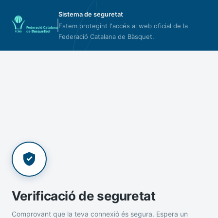
Sistema de seguretat
Estem protegint l'accés al web oficial de la
Federació Catalana de Bàsquet.
Verificació de seguretat
Comprovant que la teva connexió és segura. Espera un