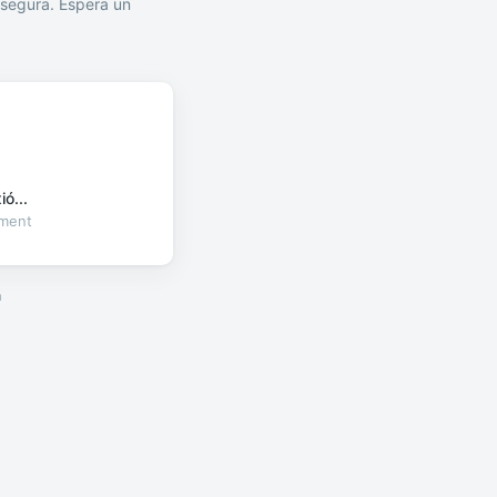
segura. Espera un
ó...
oment
a