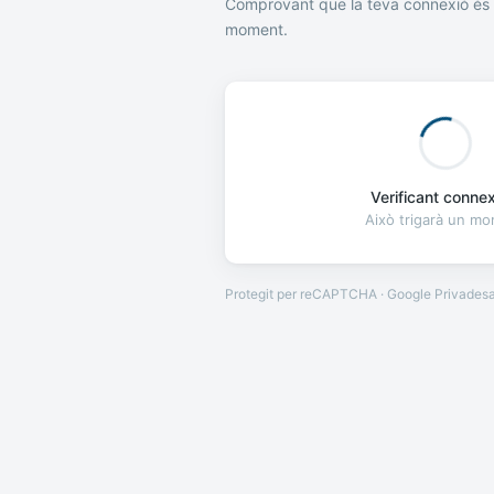
Comprovant que la teva connexió és 
moment.
Verificant connexi
Això trigarà un m
Protegit per reCAPTCHA · Google
Privades