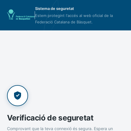
Sistema de seguretat
Estem protegint l'accés al web oficial de la
Federació Catalana de Bàsquet.
Verificació de seguretat
Comprovant que la teva connexió és segura. Espera un