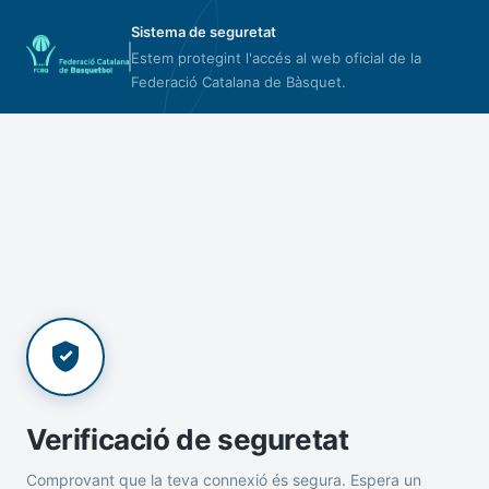
Sistema de seguretat
Estem protegint l'accés al web oficial de la
Federació Catalana de Bàsquet.
Verificació de seguretat
Comprovant que la teva connexió és segura. Espera un