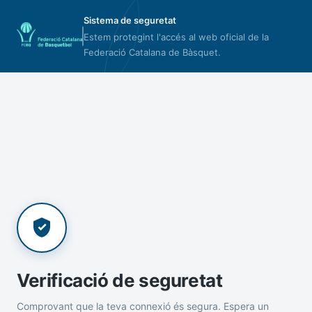
Sistema de seguretat
Estem protegint l'accés al web oficial de la
Federació Catalana de Bàsquet.
Verificació de seguretat
Comprovant que la teva connexió és segura. Espera un