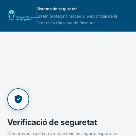
Sistema de seguretat
Estem protegint l'accés al web oficial de la
Federació Catalana de Bàsquet.
Verificació de seguretat
Comprovant que la teva connexió és segura. Espera un