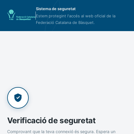
Sistema de seguretat
Estem protegint l'accés al web oficial de la
Federació Catalana de Bàsquet.
Verificació de seguretat
Comprovant que la teva connexió és segura. Espera un